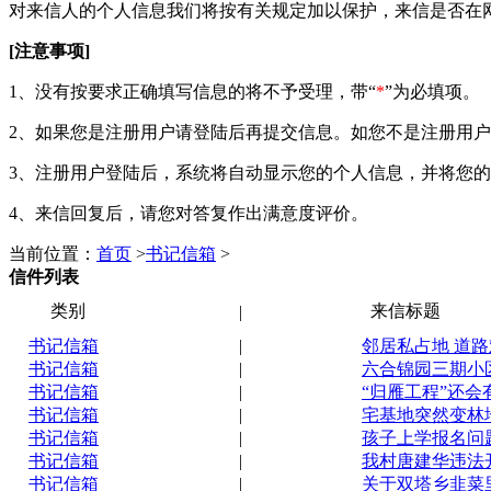
对来信人的个人信息我们将按有关规定加以保护，来信是否在
[注意事项]
1、没有按要求正确填写信息的将不予受理，带“
*
”为必填项。
2、如果您是注册用户请登陆后再提交信息。如您不是注册用
3、注册用户登陆后，系统将自动显示您的个人信息，并将您
4、来信回复后，请您对答复作出满意度评价。
当前位置：
首页
>
书记信箱
>
信件列表
类别
来信标题
|
书记信箱
|
邻居私占地 道
书记信箱
|
六合锦园三期小
书记信箱
|
“归雁工程”还会
书记信箱
|
宅基地突然变林
书记信箱
|
孩子上学报名问
书记信箱
|
我村唐建华违法
书记信箱
|
关于双塔乡韭菜