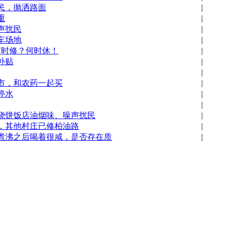
民，抛洒路面
|
重
|
声扰民
|
车场地
|
何时修？何时休！
|
补贴
|
|
市，和农药一起买
|
停水
|
|
烧饼饭店油烟味、噪声扰民
|
，其他村庄已修柏油路
|
煮沸之后喝着很咸，是否存在质
|