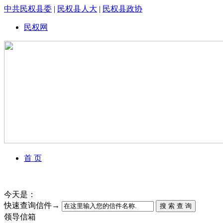
中共民权县委
|
民权县人大
|
民权县政协
民权网
首 页
今天是：
快速查询信件→
搜 索 查 询
领导信箱