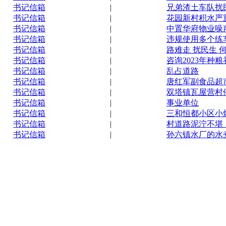
书记信箱
|
兄弟渣土车队扰
书记信箱
|
花园新村积水严
书记信箱
|
中置华府物业噪
书记信箱
|
违规使用多个练
书记信箱
|
路难走 扰民生 
书记信箱
|
咨询2023年种粮
书记信箱
|
乱占道路
书记信箱
|
唐红军副食品超
书记信箱
|
双塔镇瓦屋营村
书记信箱
|
事业单位
书记信箱
|
三和恒都小区小
书记信箱
|
村道路泥泞不堪
书记信箱
|
孙六镇水厂的水