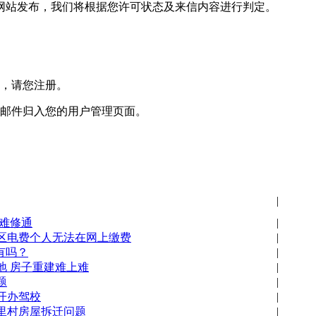
网站发布，我们将根据您许可状态及来信内容进行判定。
户，请您注册。
的邮件归入您的用户管理页面。
|
路难修通
|
区电费个人无法在网上缴费
|
有吗？
|
地 房子重建难上难
|
题
|
开办驾校
|
里村房屋拆迁问题
|