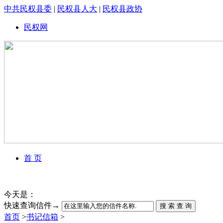
中共民权县委
|
民权县人大
|
民权县政协
民权网
首 页
今天是：
快速查询信件→
搜 索 查 询
首页
>
书记信箱
>