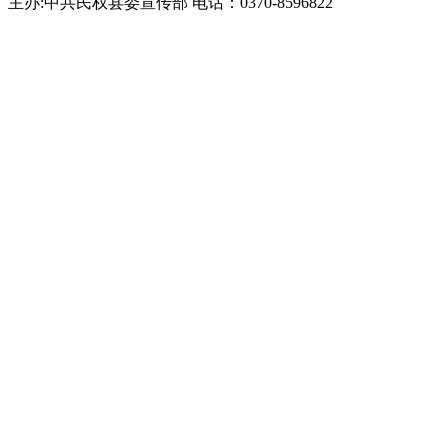
主办:中共民权县委宣传部 电话：0370-8596822