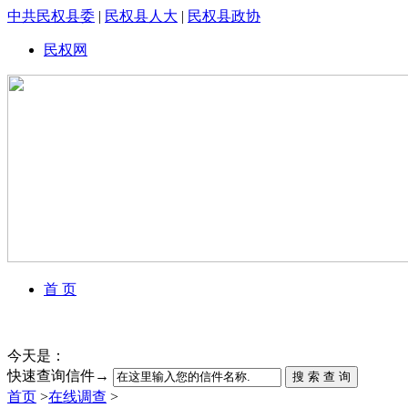
中共民权县委
|
民权县人大
|
民权县政协
民权网
首 页
今天是：
快速查询信件→
搜 索 查 询
首页
>
在线调查
>