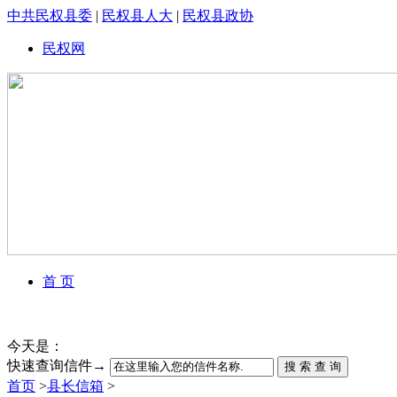
中共民权县委
|
民权县人大
|
民权县政协
民权网
首 页
今天是：
快速查询信件→
搜 索 查 询
首页
>
县长信箱
>