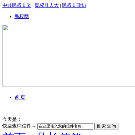
中共民权县委
|
民权县人大
|
民权县政协
民权网
首 页
今天是：
快速查询信件→
搜 索 查 询